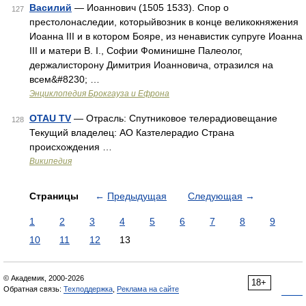
Василий
— Иоаннович (1505 1533). Спор о
127
престолонаследии, которыйвозник в конце великокняжения
Иоанна III и в котором Бояре, из ненавистик супруге Иоанна
III и матери В. I., Софии Фоминишне Палеолог,
держалисторону Димитрия Иоанновича, отразился на
всем&#8230; …
Энциклопедия Брокгауза и Ефрона
OTAU TV
— Отрасль: Спутниковое телерадиовещание
128
Текущий владелец: АО Казтелерадио Страна
происхождения …
Википедия
Страницы
←
Предыдущая
Следующая
→
1
2
3
4
5
6
7
8
9
10
11
12
13
© Академик, 2000-2026
18+
Обратная связь:
Техподдержка
,
Реклама на сайте