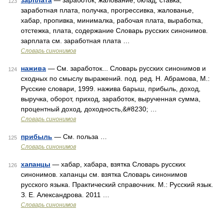
зарплата
— заработок, жалование, оклад, ставка;
123
заработная плата, получка, прогрессивка, жалованье,
хабар, пропивка, минималка, рабочая плата, выработка,
отстежка, плата, содержание Словарь русских синонимов.
зарплата см. заработная плата …
Словарь синонимов
нажива
— См. заработок... Словарь русских синонимов и
124
сходных по смыслу выражений. под. ред. Н. Абрамова, М.:
Русские словари, 1999. нажива барыш, прибыль, доход,
выручка, оборот, приход, заработок, вырученная сумма,
процентный доход, доходность,&#8230; …
Словарь синонимов
прибыль
— См. польза …
125
Словарь синонимов
хапанцы
— хабар, хабара, взятка Словарь русских
126
синонимов. хапанцы см. взятка Словарь синонимов
русского языка. Практический справочник. М.: Русский язык.
З. Е. Александрова. 2011 …
Словарь синонимов