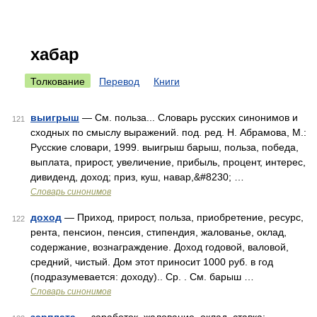
хабар
Толкование
Перевод
Книги
выигрыш
— См. польза... Словарь русских синонимов и
121
сходных по смыслу выражений. под. ред. Н. Абрамова, М.:
Русские словари, 1999. выигрыш барыш, польза, победа,
выплата, прирост, увеличение, прибыль, процент, интерес,
дивиденд, доход; приз, куш, навар,&#8230; …
Словарь синонимов
доход
— Приход, прирост, польза, приобретение, ресурс,
122
рента, пенсион, пенсия, стипендия, жалованье, оклад,
содержание, вознаграждение. Доход годовой, валовой,
средний, чистый. Дом этот приносит 1000 руб. в год
(подразумевается: доходу).. Ср. . См. барыш …
Словарь синонимов